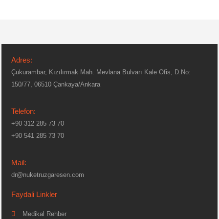
Adres:
Çukurambar, Kızılırmak Mah. Mevlana Bulvarı Kale Ofis, D.No:
150/77, 06510 Çankaya/Ankara
Telefon:
+90 312 285 73 70
+90 541 285 73 70
Mail:
dr@nuketruzgaresen.com
Faydali Linkler
Medikal Rehber