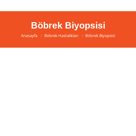
Böbrek Biyopsisi
You are here:
Anasayfa
Böbrek Hastalıkları
Böbrek Biyopsisi